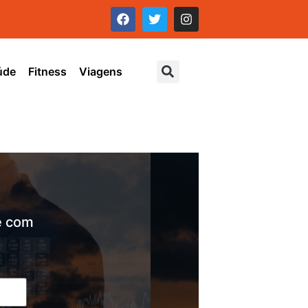
úde
Fitness
Viagens
e com