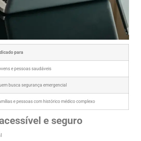
ndicado para
ovens e pessoas saudáveis
uem busca segurança emergencial
amílias e pessoas com histórico médico complexo
acessível e seguro
l