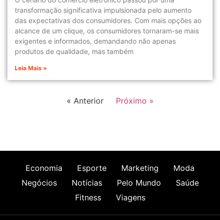
transformação significativa impulsionada pelo aumento
das expectativas dos consumidores. Com mais opções ao
alcance de um clique, os consumidores tornaram-se mais
exigentes e informados, demandando não apenas
produtos de qualidade, mas também
Leia Mais »
« Anterior
Próximo »
Economia
Esporte
Marketing
Moda
Negócios
Notícias
Pelo Mundo
Saúde
Fitness
Viagens