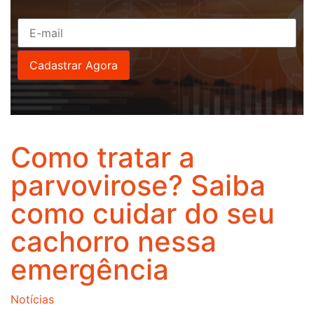
Como tratar a
parvovirose? Saiba
como cuidar do seu
cachorro nessa
emergência
Notícias