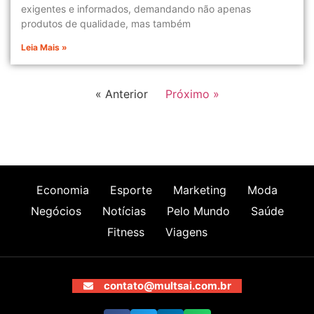
exigentes e informados, demandando não apenas
produtos de qualidade, mas também
Leia Mais »
« Anterior
Próximo »
Economia
Esporte
Marketing
Moda
Negócios
Notícias
Pelo Mundo
Saúde
Fitness
Viagens
contato@multsai.com.br