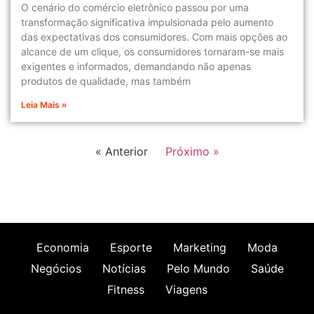
O cenário do comércio eletrônico passou por uma
transformação significativa impulsionada pelo aumento
das expectativas dos consumidores. Com mais opções ao
alcance de um clique, os consumidores tornaram-se mais
exigentes e informados, demandando não apenas
produtos de qualidade, mas também
Leia Mais »
« Anterior
Próximo »
Economia
Esporte
Marketing
Moda
Negócios
Notícias
Pelo Mundo
Saúde
Fitness
Viagens