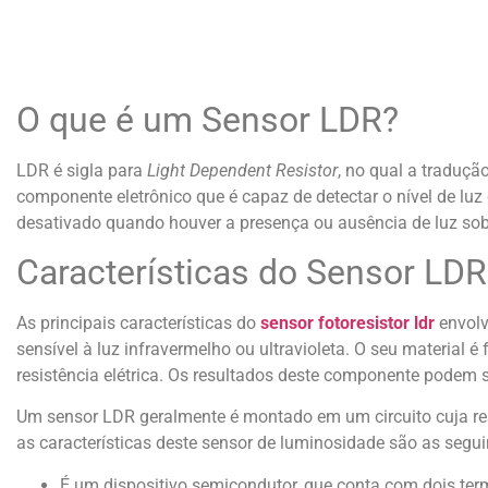
O que é um Sensor LDR?
LDR é sigla para
Light Dependent Resistor
, no qual a traduçã
componente eletrônico que é capaz de detectar o nível de lu
desativado quando houver a presença ou ausência de luz sobr
Características do Sensor LDR
As principais características do
sensor fotoresistor ldr
envolv
sensível à luz infravermelho ou ultravioleta. O seu material é
resistência elétrica. Os resultados deste componente podem se
Um sensor LDR geralmente é montado em um circuito cuja resi
as características deste sensor de luminosidade são as segui
É um dispositivo semicondutor, que conta com dois term