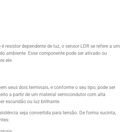
o é resistor dependente de luz, o sensor LDR se refere a um
z do ambiente. Esse componente pode ser ativado ou
e ele.
em seus dois terminais, e conforme o seu tipo, pode ser
 feito a partir de um material semicondutor com alta
r escuridão ou luz brilhante.
stência seja convertida para tensão. De forma sucinta,
ntes:
inais;