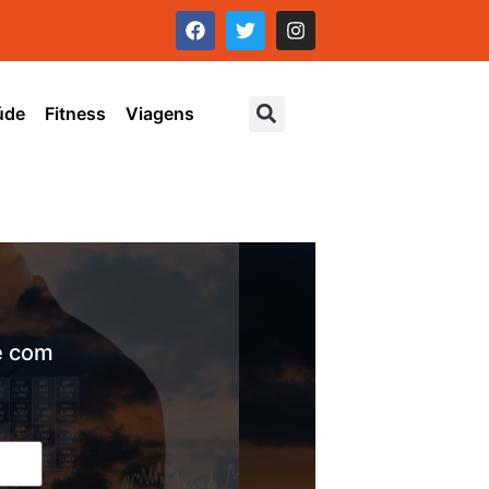
úde
Fitness
Viagens
e com