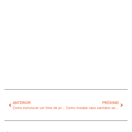
ANTERIOR
PRÓXIMO
Como estruturar um time de prospecção outbound com base na receita previsível
Como instalar vaso sanitário sem erros