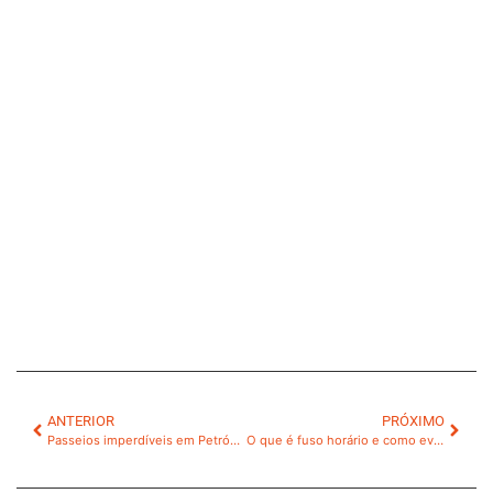
ANTERIOR
PRÓXIMO
Passeios imperdíveis em Petrópolis em 1 dia
O que é fuso horário e como evitar jet lag nas viagens?