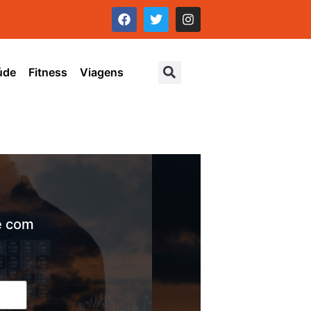
úde
Fitness
Viagens
e com