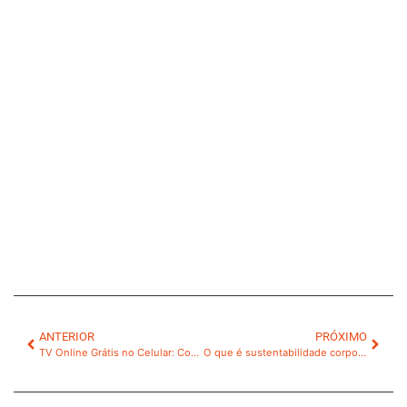
ANTERIOR
PRÓXIMO
TV Online Grátis no Celular: Como Assistir e Dicas Imperdíveis
O que é sustentabilidade corporativa e como aplicar?